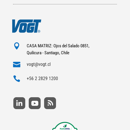

CASA MATRIZ: Ojos del Salado 0851,
Quilicura - Santiago, Chile

vogt@vogt.cl

+56 2 2829 1200