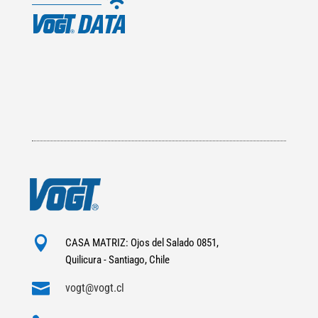

CASA MATRIZ: Ojos del Salado 0851,
Quilicura - Santiago, Chile

vogt@vogt.cl