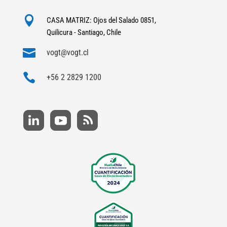

CASA MATRIZ: Ojos del Salado 0851,
Quilicura - Santiago, Chile

vogt@vogt.cl

+56 2 2829 1200