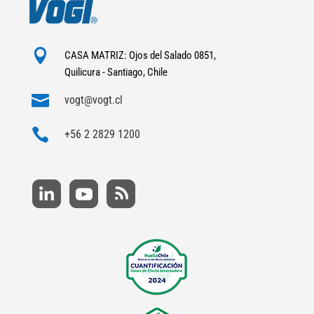

CASA MATRIZ: Ojos del Salado 0851,
Quilicura - Santiago, Chile

vogt@vogt.cl

+56 2 2829 1200