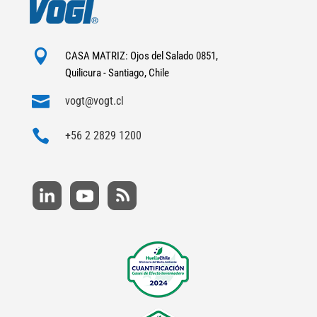

CASA MATRIZ: Ojos del Salado 0851,
Quilicura - Santiago, Chile

vogt@vogt.cl

+56 2 2829 1200