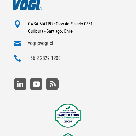

CASA MATRIZ: Ojos del Salado 0851,
Quilicura - Santiago, Chile

vogt@vogt.cl

+56 2 2829 1200