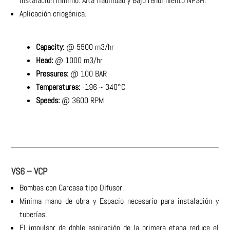
instalación mínimo. Alta fiabilidad y Bajo rendimiento NPSH.
Aplicación criogénica.
Capacity:
@ 5500 m3/hr
Head:
@ 1000 m3/hr
Pressures:
@ 100 BAR
Temperatures:
-196 ~ 340°C
Speeds:
@ 3600 RPM
VS6 – VCP
Bombas con Carcasa tipo Difusor.
Mínima mano de obra y Espacio necesario para instalación y
tuberías.
El impulsor de doble aspiración de la primera etapa reduce el