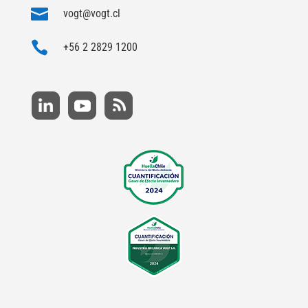

vogt@vogt.cl

+56 2 2829 1200