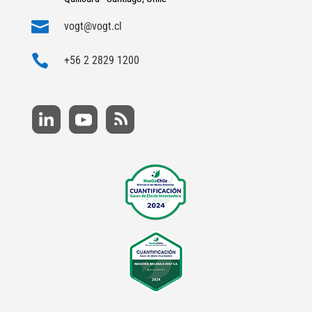

vogt@vogt.cl

+56 2 2829 1200